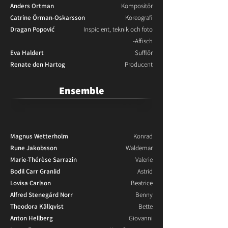
Anders Ortman
Kompositör
Catrine Örman-Oskarsson
Koreografi
Dragan Popović
Inspicient, teknik och foto
-Affisch
Eva Haldert
Sufflör
Renate den Hartog
Producent
Ensemble
Magnus Wetterholm
Konrad
Rune Jakobsson
Waldemar
Marie-Thérèse Sarrazin
Valerie
Bodil Carr Granlid
Astrid
Lovisa Carlson
Beatrice
Alfred Stenegård Norr
Benny
Theodora Källqvist
Bette
Anton Hellberg
Giovanni