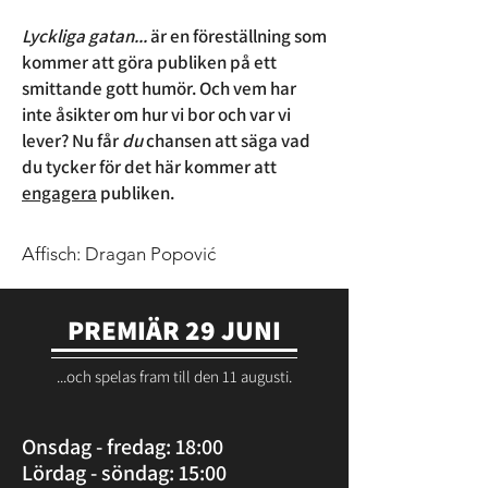
Lyckliga gatan...
är en föreställning som
kommer att göra publiken på ett
smittande gott humör.
Och vem har
inte åsikter om hur vi bor och var vi
lever? Nu får
du
chansen att säga vad
du tycker för det här kommer att
engagera
publiken.
Affisch:
Dragan Popović
PREMIÄR 29 JUNI
...och spelas fram till den 11 augusti.
Onsdag - fredag: 18:00
Lördag - söndag: 15:00