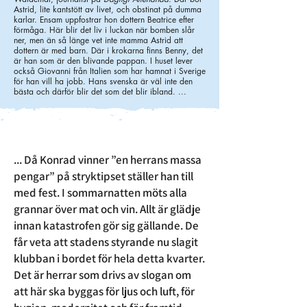
Astrid, lite kantstött av livet, och obstinat på dumma
karlar. Ensam uppfostrar hon dottern Beatrice efter
förmåga. Här blir det liv i luckan när bomben slår
ner, men än så länge vet inte mamma Astrid att
dottern är med barn. Där i krokarna finns Benny, det
är han som är den blivande pappan. I huset lever
också Giovanni från Italien som har hamnat i Sverige
för han vill ha jobb. Hans svenska är väl inte den
bästa och därför blir det som det blir ibland. ...
... Då Konrad vinner ”en herrans massa
pengar” på stryktipset ställer han till
med fest. I sommarnatten möts alla
grannar över mat och vin. Allt är glädje
innan katastrofen gör sig gällande. De
får veta att stadens styrande nu slagit
klubban i bordet för hela detta kvarter.
Det är herrar som drivs av slogan om
att här ska byggas för ljus och luft, för