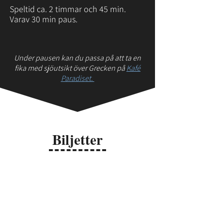
Speltid ca. 2 timmar och 45 min.
Varav 30 min paus.
Under pausen kan du passa på
att ta en
fika med sjöutsikt över Grecken på
Kafé
Paradiset.
Biljetter
Ordinare
450 kr
Pensionär
400 kr