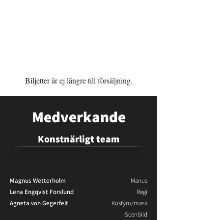
Ungdom (tom. 25 år)
160 kr
Grupp
400 kr
Stadras Vänner
375 kr
Biljetter är ej längre till försäljning.
Medverkande
Konstnärligt team
Magnus Wetterholm
Manus
Lena Engqvist Forslund
Regi
Agneta von Gegerfelt
Kostym/mask
-Scenbild