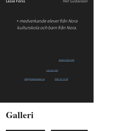
Lasse Forss
Herr Gustavsson
+ medverkande elever från Nora
kulturskola och barn från Nora.
Hitta hit
Stadra Gård ligger ca. 20 min utanför Nora (nästan 1
timme från Örebro) och har adressen
Stadra Gård 205
.
Om du inte kan ta bilen går det alldeles
utmärkt att ta bussen hit, med busshållplats
precis utanför gården.
Läs mer här
.
Har du frågor, hör av dig till
info@stadrateater.se
eller ring
0587-31 13 05
.
Galleri