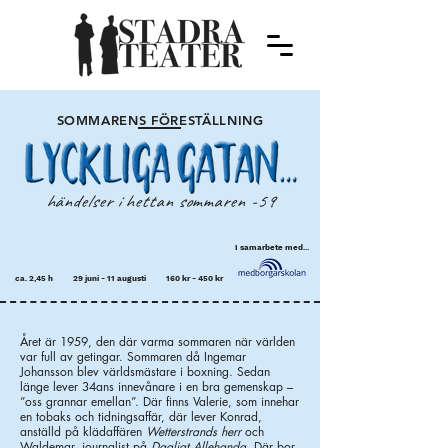
SOMMARENS FÖRESTÄLLNING
händelser i hettan sommaren -59
I samarbete med...
ca. 2,45 h
29 juni - 11 augusti
160 kr - 450 kr
Året är 1959, den där varma sommaren när världen
var full av getingar. Sommaren då Ingemar
Johansson blev världsmästare i boxning. Sedan
länge lever 34ans innevånare i en bra gemenskap –
”oss grannar emellan”. Där finns Valerie, som innehar
en tobaks och tidningsaffär, där lever Konrad,
anställd på klädaffären
Wetterstrands herr
och
Waldemar, journalist på
Dagligt Allehanda
. Där bor