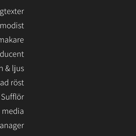
gtexter
tmodist
makare
ducent
h & ljus
ad röst
Sufflör
l media
anager