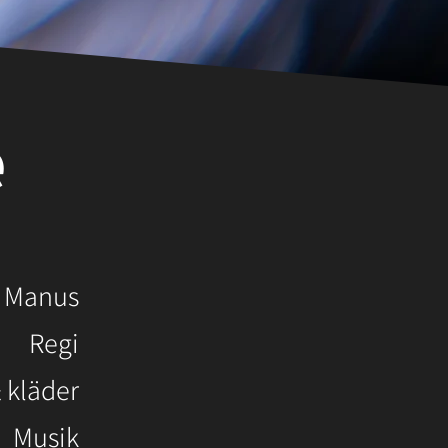
e
& Manus
Regi
& kläder
Musik