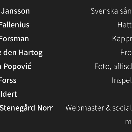
 Jansson
Svenska sån
Fallenius
Hat
 Forsman
Käpp
 den Hartog
Pro
n Popović
Foto, affisc
Forss
Inspel
ldert
 Stenegård Norr
Webmaster & socia
m