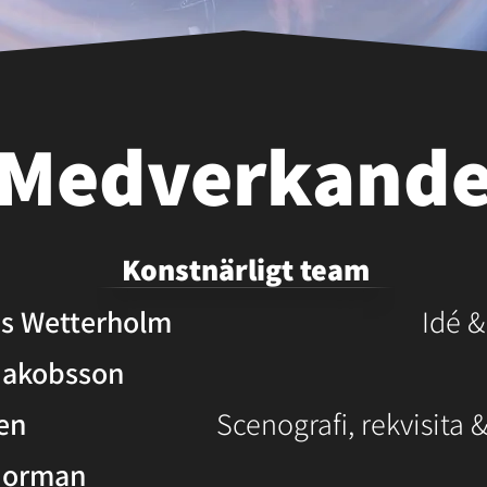
Medverkand
Konstnärligt team
s Wetterholm
Idé 
Jakobsson
en
Scenografi,
rekvisita 
Norman