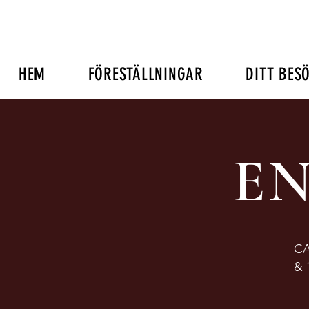
HEM
FÖRESTÄLLNINGAR
DITT BES
EN
CA
& 