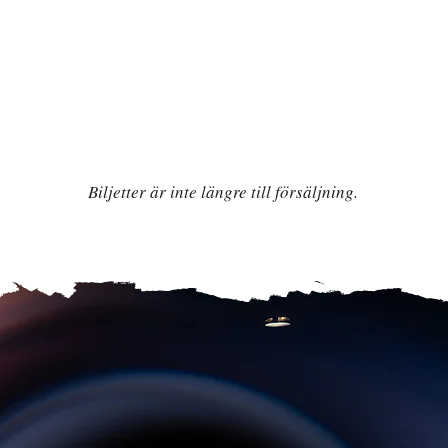
280 kr
Stadras Vänner
240 kr
Ungdom (tom. 25 år)
150 kr
Biljetter är inte längre till försäljning.