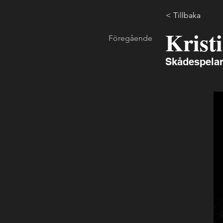
< Tillbaka
Krist
Föregående
Skådespela