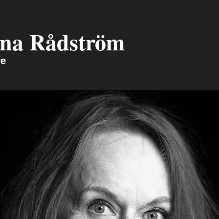
ina Rådström
re