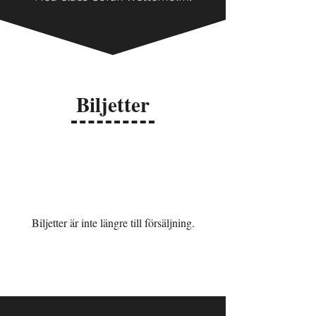
Biljetter
Vuxen
250 kr
Ungdom t.o.m. 19 år
120 kr
Biljetter är inte längre till försäljning.