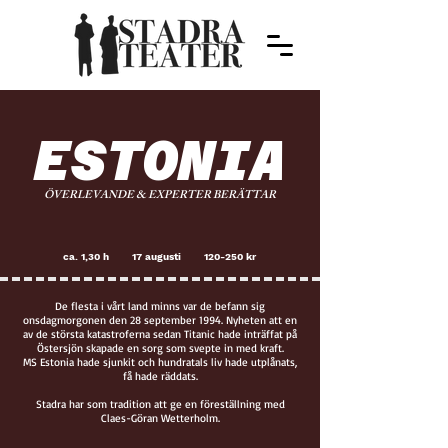
ESTONIA
ÖVERLEVANDE & EXPERTER BERÄTTAR
ca. 1,30 h
17 augusti
120-250 kr
De flesta i vårt land minns var de befann sig
onsdagmorgonen den 28 september 1994. Nyheten att en
av de största katastroferna sedan Titanic hade inträffat på
Östersjön skapade en sorg som svepte in med kraft.
MS Estonia hade sjunkit och hundratals liv hade utplånats,
få hade räddats.
Stadra har som tradition att ge en föreställning med
Claes-Göran Wetterholm.