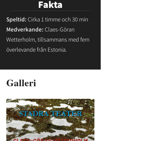
Fakta
Speltid:
Cirka 1 timme och 30 min
Medverkande:
Claes-Göran
Wetterholm, tillsammans med fem
överlevande från Estonia.
Galleri