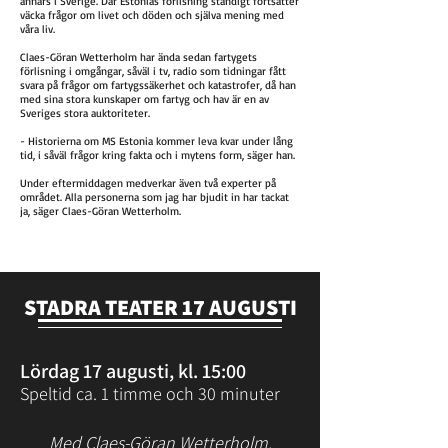
annars i Sverige. Där Estonias förlisning ständigt fortsätter
väcka frågor om livet och döden och själva mening med
våra liv.
Claes-Göran Wetterholm har ända sedan fartygets
förlisning i omgångar, såväl i tv, radio som tidningar fått
svara på frågor om fartygssäkerhet och katastrofer, då han
med sina stora kunskaper om fartyg och hav är en av
Sveriges stora auktoriteter.
- Historierna om MS Estonia kommer leva kvar under lång
tid, i såväl frågor kring fakta och i mytens form, säger han.
Under eftermiddagen medverkar även två experter på
området. Alla personerna som jag har bjudit in har tackat
ja, säger Claes-Göran Wetterholm.
STADRA TEATER 17 AUGUSTI
Lördag 17 augusti, kl. 15:00
Speltid ca. 1 timme och 30 minuter
Med Claes-Göran Wetterholm.