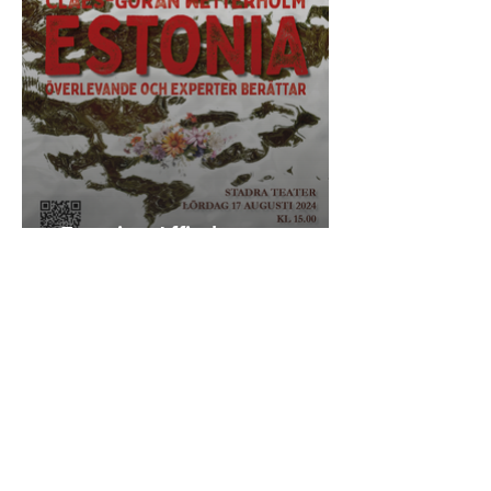
Estonia - Affisch
Kontakt
STADRAS TEATERFOAJÉ
0587-31 13 0
5
Storgatan 10
, No
ra
Biljetter, teaterbokhandel mm.