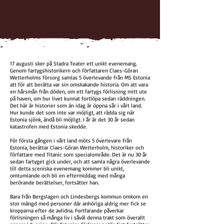
17 augusti sker på Stadra Teater ett unikt evenemang.
Genom fartygshistorikern och författaren Claes-Göran
Wetterholms försorg samlas 5 överlevande från MS Estonia
att för att berätta var sin omskakande historia. Om att vara
en hårsmån från döden, om ett fartygs förlisning mitt ute
på haven, om hur livet kunnat fortlöpa sedan räddningen.
Det här är historier som än idag är öppna sår i vårt land.
Hur kunde det som inte var möjligt, att rädda sig när
Estonia sjönk, ändå bli möjligt. I år är det 30 år sedan
katastrofen med Estonia skedde.
För första gången i vårt land möts 5 överlevare från
Estonia, berättar Claes-Göran Wetterholm, historiker och
författare med Titanic som specialområde. Det är nu 30 år
sedan fartyget gick under, och att samla några överlevande
till detta sceniska evenemang kommer bli unikt,
omtumlande och bli en eftermiddag med många
berörande berättelser, fortsätter han.
Bara från Bergslagen och Lindesbergs kommun omkom en
stor mängd med personer där anhöriga aldrig mer fick se
kropparna efter de avlidna. Fortfarande påverkar
förlisningen så många liv i såväl denna trakt som överallt